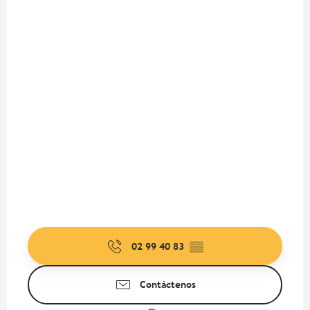
02 99 40 83
▒▒
Contáctenos