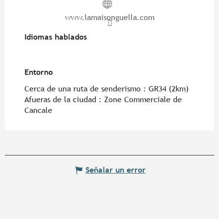
www.lamaisonguella.com
Idiomas hablados
Idiomas hablados
Entorno
Entorno
Cerca de una ruta de senderismo :
GR34
(2km)
Afueras de la ciudad :
Zone Commerciale de
Cancale
Señalar un error