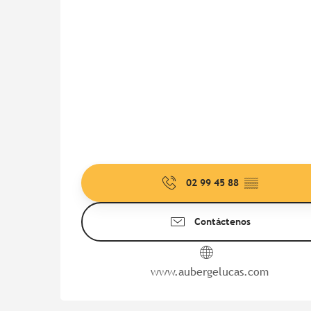
02 99 45 88
▒▒
Contáctenos
www.aubergelucas.com