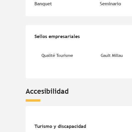
Banquet
Seminario
Oferta de prestacion
Sellos empresariales
Sellos empresariales
Qualité Tourisme
Gault Millau
Accesibilidad
Turismo y discapacidad
Turismo y discapacidad