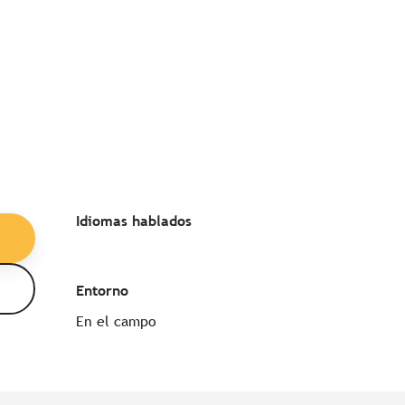
Idiomas hablados
Idiomas hablados
Entorno
Entorno
En el campo