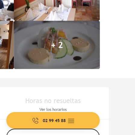
+ 2
Horarios y datos de contac
Horas no resueltas
Ver los horarios
02 99 45 88
▒▒