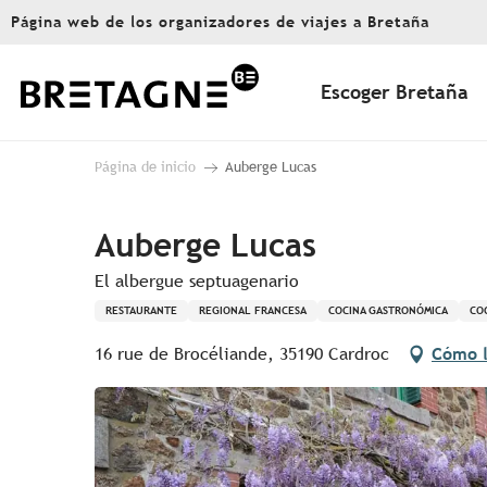
Aller
Página web de los organizadores de viajes a Bretaña
au
contenu
principal
Escoger Bretaña
Página de inicio
Auberge Lucas
Auberge Lucas
El albergue septuagenario
RESTAURANTE
REGIONAL FRANCESA
COCINA GASTRONÓMICA
CO
16 rue de Brocéliande, 35190 Cardroc
Cómo l