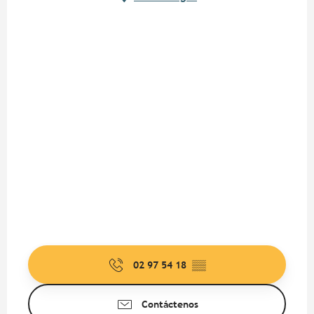
02 97 54 18
▒▒
Contáctenos