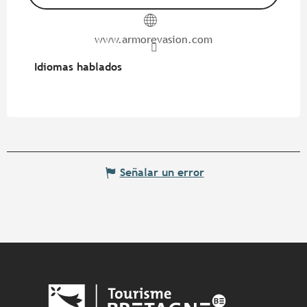
www.armorevasion.com
Idiomas hablados
Idiomas hablados
Señalar un error