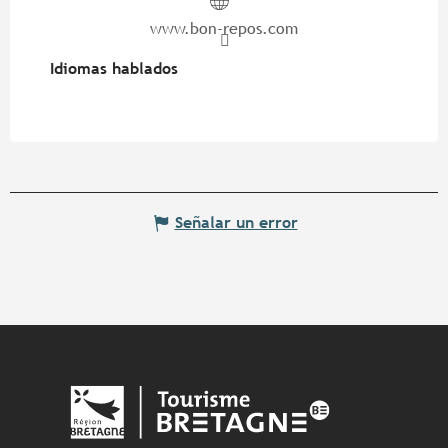
www.bon-repos.com
Idiomas hablados
Idiomas hablados
Señalar un error