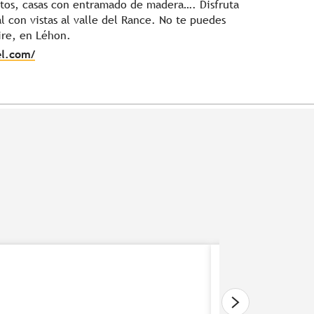
ntos, casas con entramado de madera…. Disfruta
 con vistas al valle del Rance. No te puedes
ire, en Léhon.
el.com/
De Rennes a