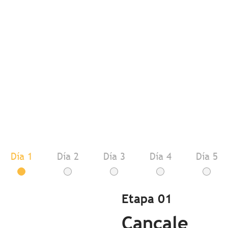
Día 1
Día 2
Día 3
Día 4
Día 5
Etapa 01
Cancale