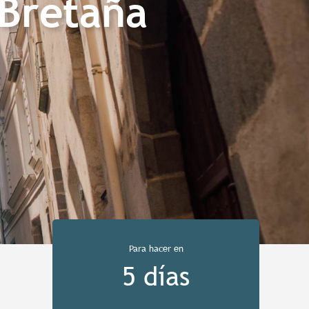
 Bretaña
Para hacer en
5 días