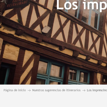
Los imp
Página de inicio
Nuestras sugerencias de itinerarios
Los imprescind