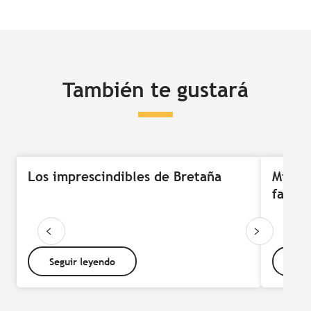
También te gustará
Los imprescindibles de Bretaña
Microa
faros
Seguir leyendo
Seg