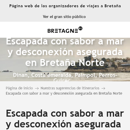
Aller
Página web de los organizadores de viajes a Bretaña
au
contenu
Ver el gran sitio público
principal
Escapada con sabor a mar
y desconexión asegurada
en Bretaña Norte
Dinan, Costa emeralda, Paimpol, Perros-
Guirec...
Página de inicio
Nuestras sugerencias de itinerarios
Escapada con sabor a mar y desconexión asegurada en Bretaña Norte
Escapada con sabor a mar
y desconexión asegurada